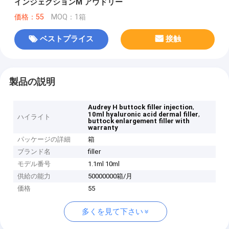
インジェクションM アウドリー
価格：55
MOQ：1箱
ベストプライス
接触
製品の説明
,
Audrey H buttock filler injection
,
10ml hyaluronic acid dermal filler
ハイライト
buttock enlargement filler with
warranty
パッケージの詳細
箱
ブランド名
filler
モデル番号
1.1ml 10ml
供給の能力
50000000箱/月
価格
55
多くを見て下さい