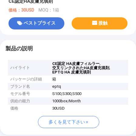
CE認定HA皮膚充填剤
価格：30USD
MOQ：1箱
ベストプライス
接触
製品の説明
,
CE認定 HA皮膚フィルラー
ハイライト
,
交叉リンクされたHA皮膚充填剤
EPTQ HA 皮膚充填剤
パッケージの詳細
箱
ブランド名
eptq
モデル番号
S100,S300,S500
供給の能力
1000box/Month
価格
30USD
多くを見て下さい