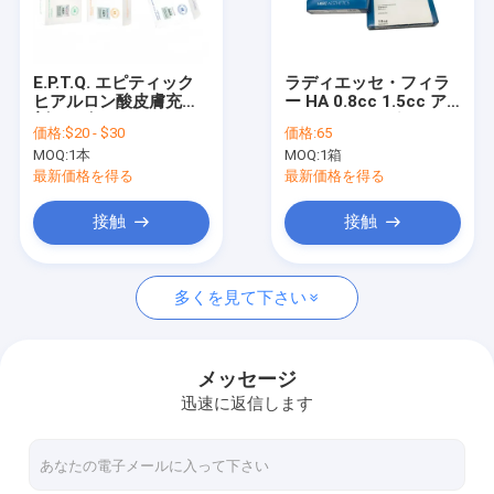
工場旅行
品質管理
E.P.T.Q. エピティック
ラディエッセ・フィラ
ヒアルロン酸皮膚充填
ー HA 0.8cc 1.5cc ア
私達に連絡しなさい
剤 よく知られているCE
ンチエイジング
価格:
$20 - $30
価格:
65
承認Eptq Ha充填剤 ヒ
MOQ:
1本
MOQ:
1箱
アルロン酸エピティッ
ニュース
ク充填剤 24mg/ml
最新価格を得る
最新価格を得る
引用を要求しなさい
接触
接触
Shopping Online
多くを見て下さい
Hyaluronic酸の皮膚注入口
メッセージ
迅速に返信します
hyaluronic酸のしわの注入口
Hyaluronic酸の注入の注入口