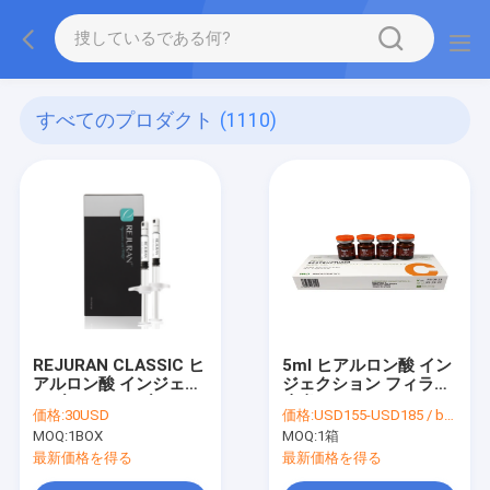
すべてのプロダクト
(1110)
REJURAN CLASSIC ヒ
5ml ヒアルロン酸 イン
アルロン酸 インジェク
ジェクション フィラー
タブル スキンブースタ
皮膚 リストラクター A
価格:
30USD
価格:
USD155-USD185 / box
ー
MOQ:
1BOX
MOQ:
1箱
最新価格を得る
最新価格を得る