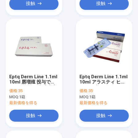
接触
接触
Eptq Derm Line 1.1ml
Eptq Derm Line 1.1ml
10ml 唇増殖 投与でき
10ml アラスティ ヒア
るヒアルロン酸 皮膚充
ルロン酸 DermaLip
価格:
35
価格:
35
填剤 唇満杯
Augmentation インジ
MOQ:
1箱
MOQ:
1箱
ェクタブル 皮膚充填剤
唇満杯
最新価格を得る
最新価格を得る
接触
接触