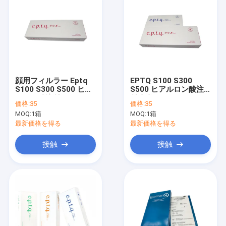
顔用フィルラー Eptq
EPTQ S100 S300
S100 S300 S500 ヒア
S500 ヒアルロン酸注
ルロン酸注射 ヒアルロ
射皮膚フィルラー
価格:
35
価格:
35
ン酸皮膚用フィルラー
MOQ:
1箱
MOQ:
1箱
最新価格を得る
最新価格を得る
接触
接触
家
プロダクト
私達について