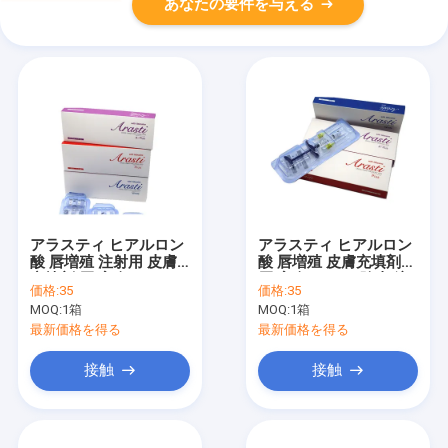
あなたの要件を与える
アラスティ ヒアルロン
アラスティ ヒアルロン
酸 唇増殖 注射用 皮膚
酸 唇増殖 皮膚充填剤
充填剤 唇 完全なしわ
唇 完全 むくみ 除去 注
価格:
35
価格:
35
削除 注射 1.1ml
射 1.1ml 10ml
MOQ:
1箱
MOQ:
1箱
最新価格を得る
最新価格を得る
接触
接触