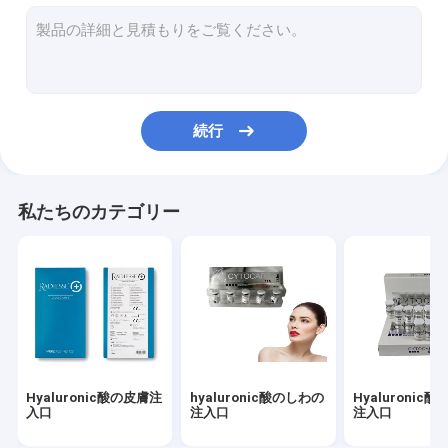
皮膚注入口は注入口に直面する
脂肪質の分解の注入
Filorga 135HAの注入
続行
PDO PCL PLLAの糸
rfの美機械
私たちのカテゴリー
Hyaluronic酸のペン
金蛋白質のペプチッド
女性のきつく締まるゲル
Dermaの平になるキット
Hyaluronic酸の皮膚注
hyaluronic酸のしわの
Hyaluronic
マイクロCannulaの針
入口
注入口
注入口