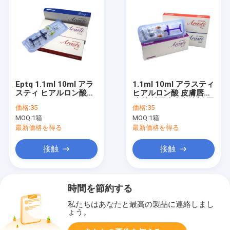
Eptq 1.1ml 10ml アラ
1.1ml 10ml アラスティ
スティ ヒアルロン酸
ヒアルロン酸 皮膚唇増
DermaLip
殖 注射用皮膚充填剤 唇
価格:
35
価格:
35
Augmentation インジ
満杯
MOQ:
1箱
MOQ:
1箱
ェクタブル 皮膚充填剤
唇満杯
最新価格を得る
最新価格を得る
接触
接触
時間を節約する
私たちはあなたと最高の製品に連絡しまし
ょう。