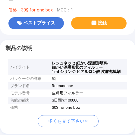
ー
価格：30$ for one box
MOQ：1
ベストプライス
接触
製品の説明
,
レジュネッセ 細かい深層形填料
ハイライト
,
細かい深層形状のフィルラー
1ml シリンジ ヒアルロン酸 皮膚充填剤
パッケージの詳細
箱
ブランド名
Rejeunesse
モデル番号
皮膚用フィルラー
供給の能力
3日間で100000
価格
30$ for one box
多くを見て下さい