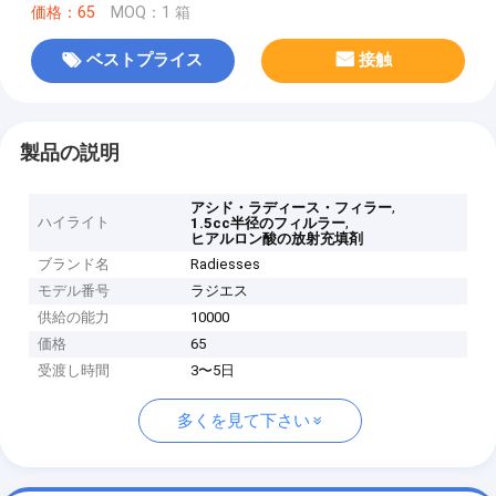
価格：65
MOQ：1 箱
ベストプライス
接触
製品の説明
,
アシド・ラディース・フィラー
ハイライト
,
1.5cc半径のフィルラー
ヒアルロン酸の放射充填剤
ブランド名
Radiesses
モデル番号
ラジエス
供給の能力
10000
価格
65
受渡し時間
3〜5日
多くを見て下さい