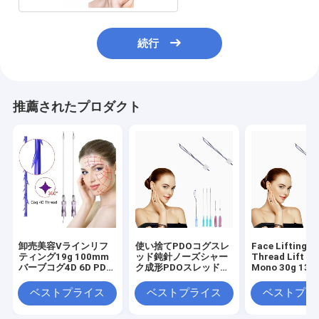
続行
推薦されたプロダクト
卸売美容Vラインリフ
使い捨てPDOコグスレ
Face Lifting P
ティング19g 100mm
ッド鈍針ノーズシャー
Thread Lift P
バーブコグ4D 6D PDO
ク成形PDOスレッドリ
Mono 30g 13
スレッド
フト
25mm 38mm
ベストプライス
ベストプライス
ベストプラ