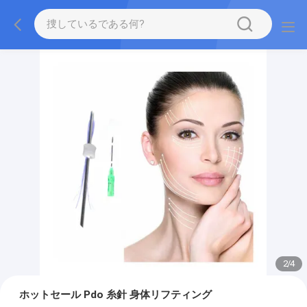
2
/
4
ホットセール Pdo 糸針 身体リフティング