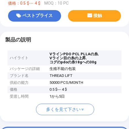
価格：0.5 $--- 4 $
MOQ：10 PC
ベストプライス
接触
製品の説明
,
VラインPDO PCL PLLAの糸
ハイライト
,
Vライン目の糸の上昇
コグのpdoの糸18gへの30g
パッケージの詳細
生殖不能の包装
ブランド名
THREAD LIFT
供給の能力
50000 PCS/MONTH
価格
0.5 $--- 4 $
受渡し時間
1から5日
多くを見て下さい