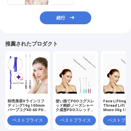
続行
推薦されたプロダクト
卸売美容Vラインリフ
使い捨てPDOコグスレ
Face Lifting P
ティング19g 100mm
ッド鈍針ノーズシャー
Thread Lift P
バーブコグ4D 6D PDO
ク成形PDOスレッドリ
Mono 30g 13
スレッド
フト
25mm 38mm
ベストプライス
ベストプライス
ベストプラ