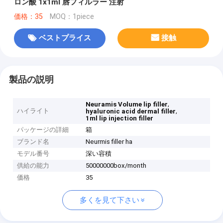
ロン酸 1x1ml 唇フィルラー 注射
価格：35
MOQ：1piece
ベストプライス
接触
製品の説明
,
Neuramis Volume lip filler
ハイライト
,
hyaluronic acid dermal filler
1ml lip injection filler
パッケージの詳細
箱
ブランド名
Neurmis filler ha
モデル番号
深い容積
供給の能力
50000000box/month
価格
35
多くを見て下さい