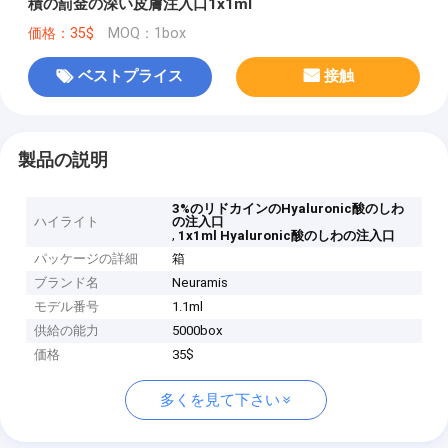
積の罰金の深い皮膚注入口1x1ml
価格：35$
MOQ：1box
ベストプライス
接触
製品の説明
3%のリドカインのHyaluronic酸のしわ
ハイライト
の注入口
,
1x1ml Hyaluronic酸のしわの注入口
パッケージの詳細
箱
ブランド名
Neuramis
モデル番号
1.1ml
供給の能力
5000box
価格
35$
多くを見て下さい