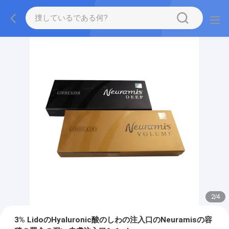
2
/
4
3% LidoのHyaluronic酸のしわの注入口のNeuramisの容