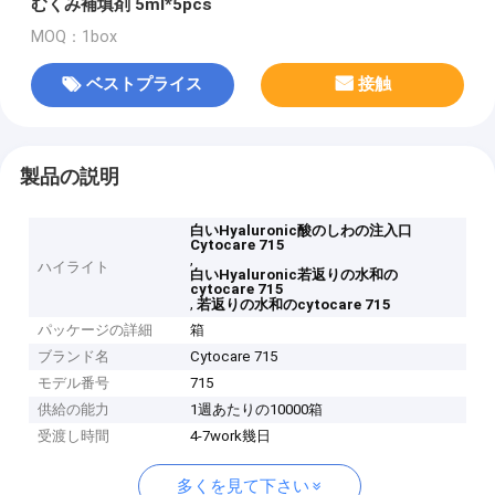
むくみ補填剤 5ml*5pcs
MOQ：1box
ベストプライス
接触
製品の説明
白いHyaluronic酸のしわの注入口
Cytocare 715
,
ハイライト
白いHyaluronic若返りの水和の
cytocare 715
,
若返りの水和のcytocare 715
パッケージの詳細
箱
ブランド名
Cytocare 715
モデル番号
715
供給の能力
1週あたりの10000箱
受渡し時間
4-7work幾日
多くを見て下さい