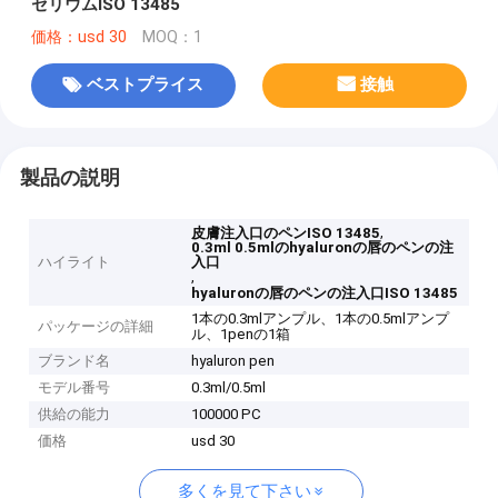
セリウムISO 13485
価格：usd 30
MOQ：1
ベストプライス
接触
製品の説明
,
皮膚注入口のペンISO 13485
0.3ml 0.5mlのhyaluronの唇のペンの注
ハイライト
入口
,
hyaluronの唇のペンの注入口ISO 13485
1本の0.3mlアンプル、1本の0.5mlアンプ
パッケージの詳細
ル、1penの1箱
ブランド名
hyaluron pen
モデル番号
0.3ml/0.5ml
供給の能力
100000 PC
価格
usd 30
多くを見て下さい