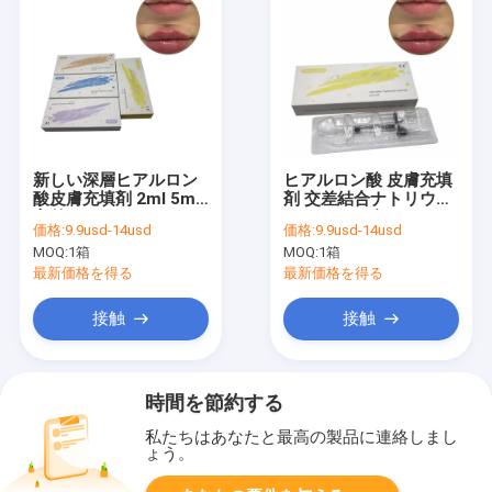
新しい深層ヒアルロン
ヒアルロン酸 皮膚充填
酸皮膚充填剤 2ml 5ml
剤 交差結合ナトリウム
交差リンク
ヒアルロン酸 1ml 2ml
価格:
9.9usd-14usd
価格:
9.9usd-14usd
5ml
MOQ:
1箱
MOQ:
1箱
最新価格を得る
最新価格を得る
接触
接触
時間を節約する
私たちはあなたと最高の製品に連絡しまし
ょう。