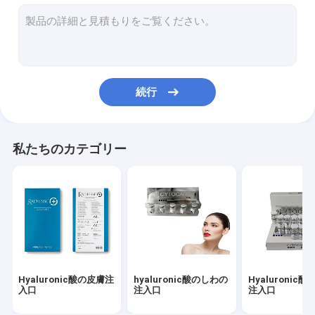
皮膚注入口は注入口に直面する
脂肪質の分解の注入
Filorga 135HAの注入
続行
PDO PCL PLLAの糸
rfの美機械
私たちのカテゴリー
Hyaluronic酸のペン
金蛋白質のペプチッド
女性のきつく締まるゲル
Dermaの平になるキット
Hyaluronic酸の皮膚注
hyaluronic酸のしわの
Hyaluronic
マイクロCannulaの針
入口
注入口
注入口