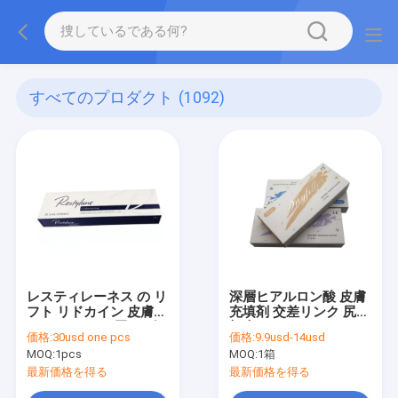
すべてのプロダクト
(1092)
レスティレーネス の リ
深層ヒアルロン酸 皮膚
フト リドカイン 皮膚
充填剤 交差リンク 尻
フィルラー は 唇 を 改
顔 顔
価格:
30usd one pcs
価格:
9.9usd-14usd
善 し た
MOQ:
1pcs
MOQ:
1箱
最新価格を得る
最新価格を得る