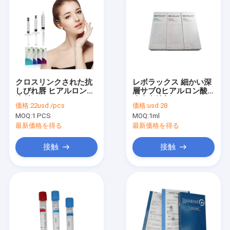
クロスリンクされた抗
レボラックス 細かい深
しびれ唇 ヒアルロン酸
層サブQヒアルロン酸
注射
皮膚充填剤
価格:
22usd /pcs
価格:
usd 28
MOQ:
1 PCS
MOQ:
1ml
最新価格を得る
最新価格を得る
接触
接触
家
プロダクト
私達について