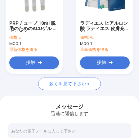
工場旅行
品質管理
PRPチューブ 10ml 脱
ラディエス ヒアルロン
毛のためのACDゲル 血
酸 ラディエス 皮膚充填
私達に連絡しなさい
小板豊富なPlas Prp
剤
価格:
5
価格:
70
PRF遠心管
MOQ:
1
MOQ:
1
ニュース
最新価格を得る
最新価格を得る
引用を要求しなさい
接触
接触
Shopping Online
多くを見て下さい
Hyaluronic酸の皮膚注入口
メッセージ
迅速に返信します
hyaluronic酸のしわの注入口
Hyaluronic酸の注入の注入口