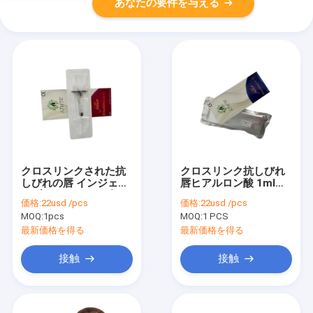
あなたの要件を与える
クロスリンクされた抗
クロスリンク抗しびれ
しびれの唇 インジェク
唇ヒアルロン酸 1ml
タブルヒアルロン酸
10ml
価格:
22usd /pcs
価格:
22usd /pcs
1ml 10ml リップフィ
MOQ:
1pcs
MOQ:
1 PCS
ラー
最新価格を得る
最新価格を得る
接触
接触