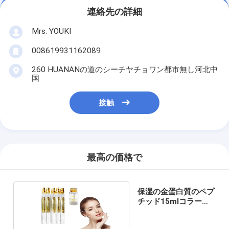
連絡先の詳細
Mrs. YOUKI
008619931162089
260 HUANANの道のシーチヤチョワン都市無し河北中
国
接触
最高の価格で
保湿の金蛋白質のペプ
チッド15mlコラーゲ
ンの糸の上昇