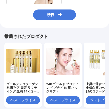
続行
推薦されたプロダクト
ゴールデンコラーゲン
24k ゴールド プロテイ
上昇に通す5pc
糸 顔ケア 固定 リフテ
ン ペプチド 糸 顔 ネッ
金蛋白質のペプ
ィング 血清 24K ゴー
クリフト
顔のコラーゲン
ルド タンパク質 ペプチ
ド糸
ベストプライス
ベストプライス
ベストプラ