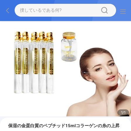
1
/
1
保湿の金蛋白質のペプチッド15mlコラーゲンの糸の上昇