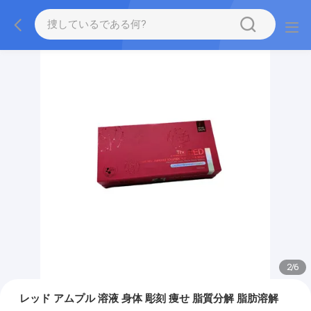
2
/
6
レッド アムプル 溶液 身体 彫刻 痩せ 脂質分解 脂肪溶解