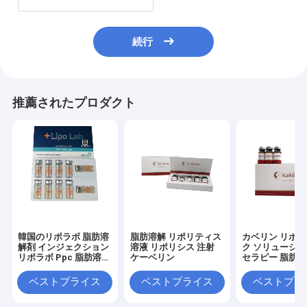
続行
推薦されたプロダクト
韓国のリポラボ 脂肪溶
脂肪溶解 リポリティス
カベリン リポ
解剤 インジェクション
溶液 リポリシス 注射
ク ソリューショ
リポラボ Ppc 脂肪溶解
ケーベリン
セラピー 脂肪溶
剤
ポディゾルブ 
ス 注射
ベストプライス
ベストプライス
ベストプラ