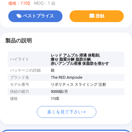
価格：110$
MOQ：1 箱
ベストプライス
接触
製品の説明
,
レッド アムプル 溶液 体彫刻
ハイライト
,
痩せ 脂質分解 脂肪分解
赤いアンプル溶液 体脂肪を溶かす
パッケージの詳細
箱
ブランド名
The RED Ampoule
モデル番号
リポリティス スライミング 注射
供給の能力
5000箱/月
価格
110$
多くを見て下さい