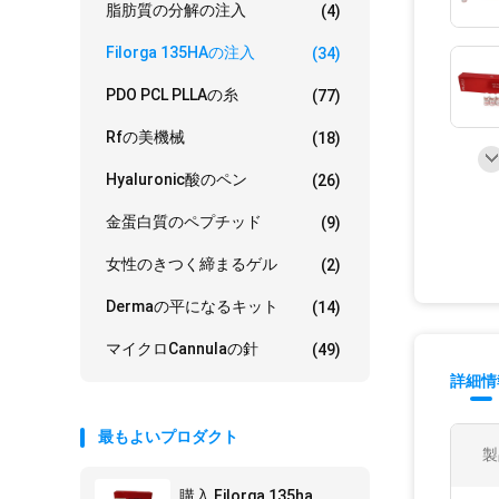
脂肪質の分解の注入
(4)
Filorga 135HAの注入
(34)
PDO PCL PLLAの糸
(77)
Rfの美機械
(18)
Hyaluronic酸のペン
(26)
金蛋白質のペプチッド
(9)
女性のきつく締まるゲル
(2)
Dermaの平になるキット
(14)
マイクロCannulaの針
(49)
詳細情
最もよいプロダクト
製
購入 Filorga 135ha