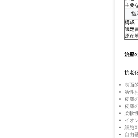
主要
指
構成
議定
原産
治療
抗老
表面
活性
皮膚
皮膚
柔軟
イオ
細胞
自由