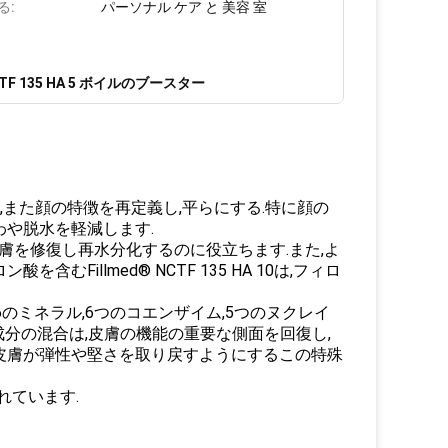
る:
パーソナル ケア と 美容 室
NCTF 135 HA 5 ボイルのブースター
し,また顔の特徴を再定義し,平らにする.特に顔の
わや脱水を軽減します.
た皮膚を修復し再水分化するのに役立ちます.また,よ
illmed® NCTF 135 HA 10は,フィロ
タミン,6のミネラル,6つのコエンザイム,5つのヌクレイ
成分の混合は,皮膚の機能の重要な側面を回復し,
皮膚が弾性や堅さを取り戻すようにするこの特殊
されています.