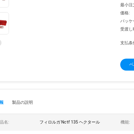
最小注
価格:
パッケ
受渡し
支払条
ベ
報
製品の説明
品名:
フィロルガ Nctf 135 ヘクタール
機能: