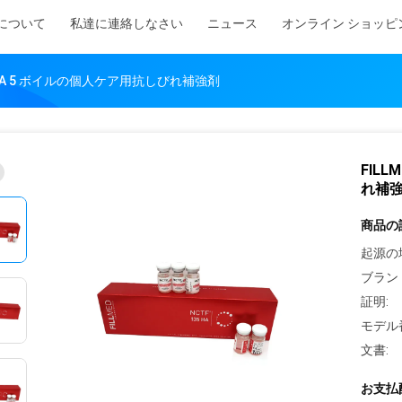
について
私達に連絡しなさい
ニュース
オンライン ショッピ
135 HA 5 ボイルの個人ケア用抗しびれ補強剤
FILL
れ補
商品の
起源の
ブラン
証明:
モデル
文書:
お支払