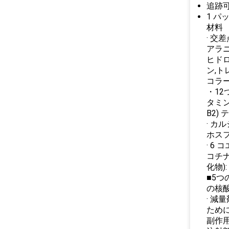
追跡
1 パ
材料
· 交
アラニ
ヒドロ
ン,ト
コラ
・12
タミン
B2)
· カ
ホス
· 6
コチナ
化物)
■5つ
の核
· 減
ため
副作