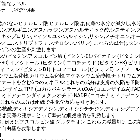
可能なラベル
ッケージの説明書
差点のないヒアルロン酸:ヒアルロン酸は,皮膚の水分が減少し,水
ン,アルギニン,アスパラジン,アスパルティック酸,システィン,グ
キシプロリン,アイソルユシン,ルイシン,リシン,メチオニン,オー
レオニン,トリプトファン,チロシン,バリン): これらの成分は
ーゲンの生産を刺激します.
つのビタミン,アスコルビン酸 (ビタミンC),バイオチン (ビタミンB
B9),イノシトール (ビタミンI),ニコチナミド (ビタミンB3),ピ
 ティアミン (ビタミンB1) トコフェロール (ビタミンE) レチノール
ルシウム塩化物,カリウム塩化物,マグネシウム硫酸物,ナトリウム
ファートを含む6つのミネラル:これらの成分は皮膚の欠陥を予防し
 コエンザイム,TPP (コカルボキシラース),CoA (コエンザイムA),
ミドアデニンダイヌクレオチド),NADP (ニコチナミドアデニン
: これらの成分は組織で生化学反応を引き起こす.
の核酸,デオキシアデノシン,デオキシシチチジン,デオキシグアノ
酸は皮膚の健康にとって重要な細胞通信を刺激します.
量剤 例えばアスコルビン酸,グルタチオン:これらの減量剤は,
に自由基を攻撃します.
用