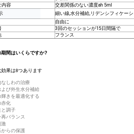
な内容
交差関係のない濃度ah 5ml
示
細い線,水分補給,リデンシフィケー
自由に
書
3回のセッションが15日間隔で
地
フランス
の期間はいくらですか?
化効果は8つあります
的なしわの治療
および外生水分補給
の輝きを最適化する
の赤化
性と調子
ン再バランス
刺激
基からの保護