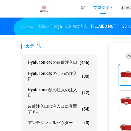
家
プロダクト
私達
ホーム
製品
Filorga 135HAの注入
FILLMED NCTF 
カテゴリ
Hyaluronic酸の皮膚注入口
(446)
Hyaluronic酸のしわの注入
(30)
口
Hyaluronic酸の注入の注入
(22)
口
皮膚注入口は注入口に直面
(54)
する...
アンチリンクルパウダー
(0)