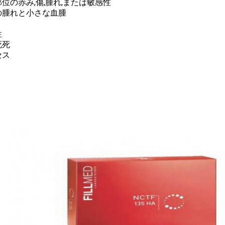
位の赤み,傷,腫れ,または敏感性
の腫れと小さな血腫
性
死死
セス