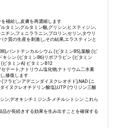
分を補給し,皮膚を再濃縮します.
ルタミン,グルタミン酸,グリシン,ヒスティジン,
ニチン,フェニララニン,プロリン,セリン,タウリ
タンパク質の生産を刺激し,その結果,エラスティンと
8),パントテンカルシウム (ビタミンB5),葉酸 (ビ
リドキシン (ビタミンB6)リボフラビン (ビタミン
 (ビタミンA) ビタミンB12
アセテート,ナトリウム塩化物,ナトリウム二水素
,修復します.
FAD (フラビンアデニンダイヌクレオチド),NAD (ニ
ダイヌクレオチドリン酸塩),UTP (ウリジン三酸
シン,デオキシチミジン,5-メチルシトシン:これら
この製品が長続きする効果を生み出すことを確保する