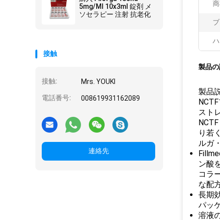
商
5mg/Ml 10x3ml 錠剤 メ
ソセラピー 注射 抗老化
ブ
ハ
接触
製品の
接触:
Mrs. YOUKI
製品
電話番号:
008619931162089
NCT
スト
NCT
り若く
ルガ
連絡先
Fil
ン酸
コラ
な配
長期効
パッ
溶液の