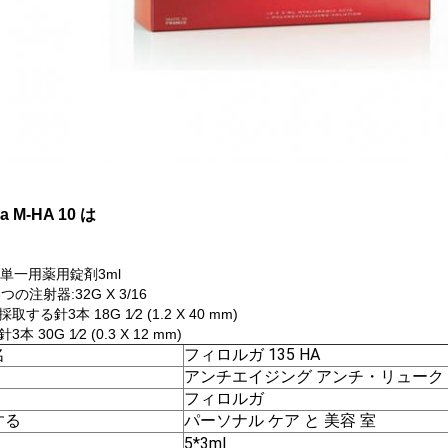
ga M-HA 10 は
の単一用薬用錠剤3ml
3つの注射器:32G X 3/16
取する針3本 18G 1⁄2 (1.2 X 40 mm)
本 30G 1⁄2 (0.3 X 12 mm)
名
フィロルガ 135 HA
アンチエイジング アンチ・リューク 
フィロルガ
する
パーソナル ケア と 美容 室
5*3ml