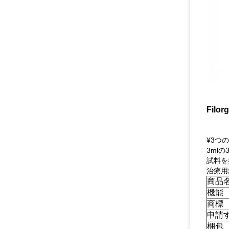
Filor
¥3つ
3mlの
試料を採
治療用針3
商品
機能
商標
申請
梱包