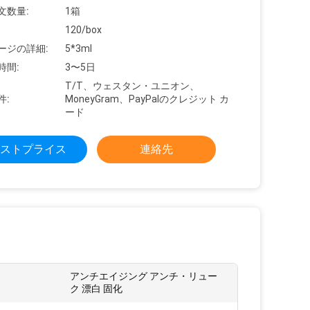
文数量:
1箱
120/box
ージの詳細:
5*3ml
時間:
3〜5日
T/T、ウェスタン・ユニオン、
件:
MoneyGram、PayPalのクレジット カ
ード
ストプライス
連絡先
アンチエイジング アンチ・リュー
ク 漂白 固化