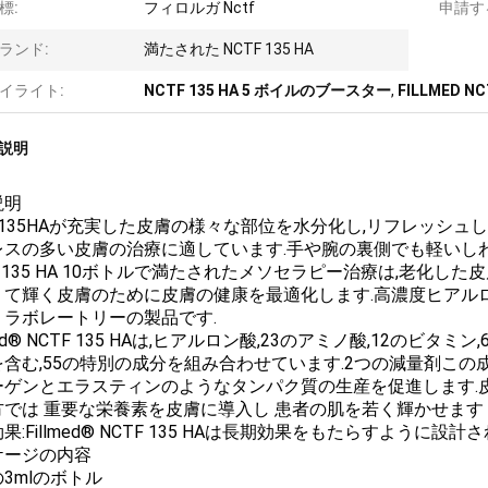
標:
フィロルガ Nctf
申請す
ランド:
満たされた NCTF 135 HA
イライト:
NCTF 135 HA 5 ボイルのブースター
,
FILLMED 
説明
説明
F135HAが充実した皮膚の様々な部位を水分化し,リフレッシュ
レスの多い皮膚の治療に適しています.手や腕の裏側でも軽いし
F 135 HA 10ボトルで満たされたメソセラピー治療は,老化し
て輝く皮膚のために皮膚の健康を最適化します.高濃度ヒアルロン酸を含むF
・ラボレートリーの製品です.
lmed® NCTF 135 HAは,ヒアルロン酸,23のアミノ酸,12のビ
を含む,55の特別の成分を組み合わせています.2つの減量剤この
ーゲンとエラスティンのようなタンパク質の生産を促進します.
方では 重要な栄養素を皮膚に導入し 患者の肌を若く輝かせます
果:Fillmed® NCTF 135 HAは長期効果をもたらすように設計
ケージの内容
3mlのボトル