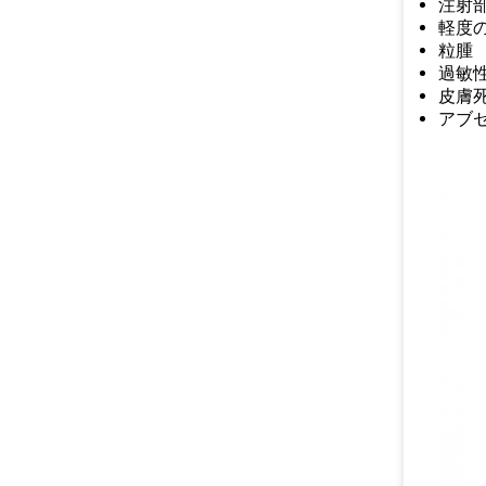
注射部
軽度
粒腫
過敏
皮膚
アブ