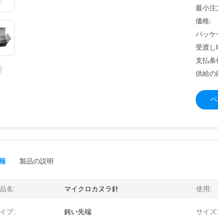
最小注
価格:
パッケ
受渡し
支払条
供給の
ベ
報
製品の説明
品名:
マイクロカヌラ針
使用:
イプ:
鈍い先端
サイズ