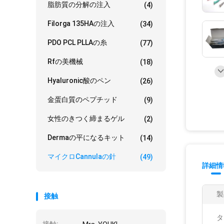
脂肪質の分解の注入
(4)
Filorga 135HAの注入
(34)
PDO PCL PLLAの糸
(77)
Rfの美機械
(18)
Hyaluronic酸のペン
(26)
金蛋白質のペプチッド
(9)
女性のきつく締まるゲル
(2)
Dermaの平になるキット
(14)
マイクロCannulaの針
(49)
詳細情
製
接触
タ