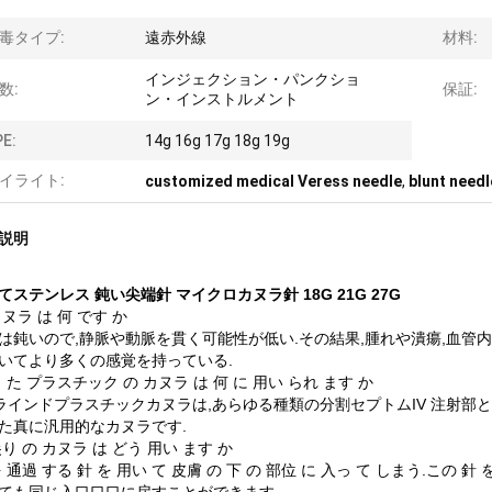
毒タイプ:
遠赤外線
材料:
インジェクション・パンクショ
数:
保証:
ン・インストルメント
E:
14g 16g 17g 18g 19g
イライト:
customized medical Veress needle
,
blunt needl
説明
てステンレス 鈍い尖端針 マイクロカヌラ針 18G 21G 27G
ヌラ は 何 です か
は鈍いので,静脈や動脈を貫く可能性が低い.その結果,腫れや潰瘍,血管
いてより多くの感覚を持っている.
 た プラスチック の カヌラ は 何 に 用い られ ます か
ブラインドプラスチックカヌラは,あらゆる種類の分割セプトムIV 注射
た真に汎用的なカヌラです.
り の カヌラ は どう 用い ます か
 通過 する 針 を 用い て 皮膚 の 下 の 部位 に 入っ て しまう.この 針