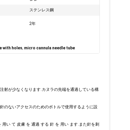
ステンレス鋼
2年
e with holes
,
micro cannula needle tube
内注射が少なくなります.カヌラの先端を通過している構
部と針のないアクセスのためのボトルで使用するように設
 を 用い て 皮膚 を 通過 する 針 を 用い ます.また針を刺