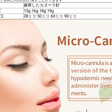
ても同じ入口口口に戻すことができます.
麻痺したカヌーラ針
ズ
15g 16g 18g 19g
2
38ミリ 50ミリ 60ミリ 90ミリ