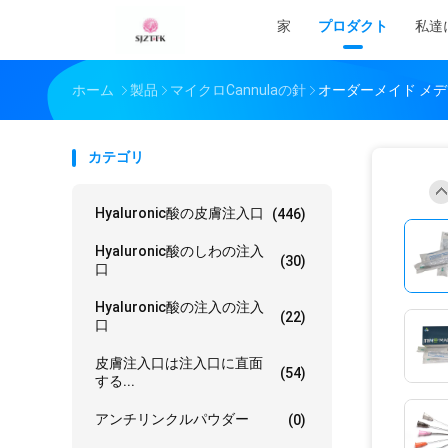
家
プロダクト
私達
ホーム
製品
マイクロCannulaの針
オーダーメイド メ
カテゴリ
Hyaluronic酸の皮膚注入口
(446)
Hyaluronic酸のしわの注入
(30)
口
Hyaluronic酸の注入の注入
(22)
口
皮膚注入口は注入口に直面
(54)
する...
アンチリンクルパウダー
(0)