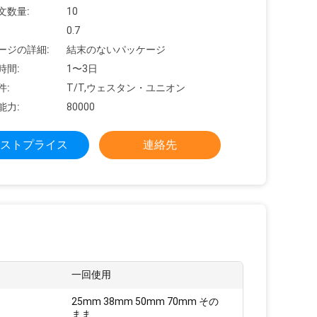
文数量:
10
0.7
ージの詳細:
結末のないパッケージ
時間:
1〜3日
件:
T/T,ウェスタン・ユニオン
能力:
80000
ストプライス
連絡先
一回使用
25mm 38mm 50mm 70mm その
:
まま