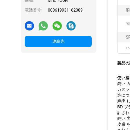
接触:
Mrs. YOUKI
電話番号:
消
008619931162089
関
SP
連絡先
ハ
製品の
使い捨
鈍い カ
カヌラ
造につ
麻痺 し
BD 
計され
鈍い 尖
皮膚 を