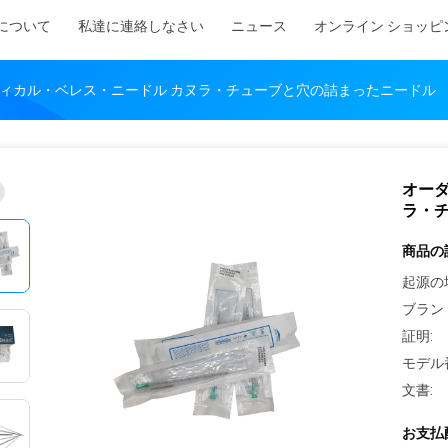
について
私達に連絡しなさい
ニュース
オンライン ショッピ
ディカル・ベレス・ニードル カヌラ・チューブと穴の詰まったニードル
オーダ
ラ・
商品の
起源の
ブラン
証明:
モデル
文書:
お支払