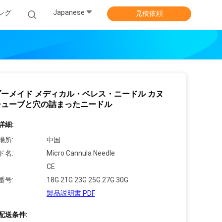
Japanese
ング
見積依頼
ーメイド メディカル・ベレス・ニードル カヌ
チューブと穴の詰まったニードル
詳細:
場所:
中国
ド名:
Micro Cannula Needle
CE
番号:
18G 21G 23G 25G 27G 30G
製品説明書 PDF
配送条件: