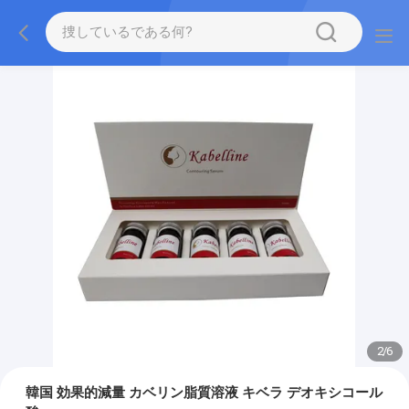
2
/
6
韓国 効果的減量 カベリン脂質溶液 キベラ デオキシコール