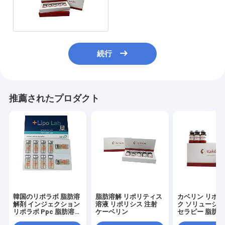
ル酸
続行
推薦されたプロダクト
韓国のリポラボ 脂肪溶
脂肪溶解 リポリティス
カベリン リポ
解剤 インジェクション
溶液 リポリシス 注射
ク ソリューショ
リポラボ Ppc 脂肪溶解
ケーベリン
セラピー 脂肪溶
剤
ポディゾルブ 