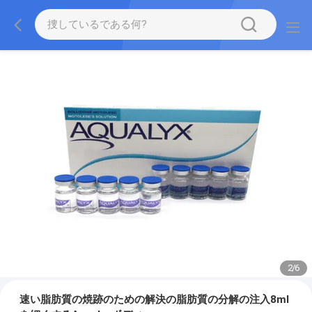
2
/
6
速い脂肪質の焼跡のための解決の脂肪質の分解の注入8ml