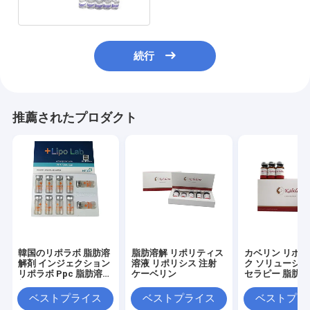
ィ
続行
推薦されたプロダクト
韓国のリポラボ 脂肪溶
脂肪溶解 リポリティス
カベリン リポ
解剤 インジェクション
溶液 リポリシス 注射
ク ソリューショ
リポラボ Ppc 脂肪溶解
ケーベリン
セラピー 脂肪溶
剤
ポディゾルブ 
ス 注射
ベストプライス
ベストプライス
ベストプラ