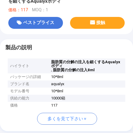
を細くするAqualyxボディ
価格：117
MOQ：1
ベストプライス
接触
製品の説明
脂肪質の分解の注入を細くするAqualyx
ハイライト
ボディ
,
脂肪質の分解の注入8ml
パッケージの詳細
10*8ml
ブランド名
aqualyx
モデル番号
10*8ml
供給の能力
10000箱
価格
117
多くを見て下さい