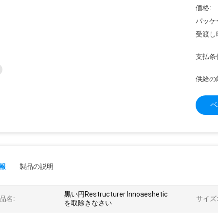
価格:
パッケ
受渡し
支払条
供給の
ベ
報
製品の説明
黒い円Restructurer Innoaeshetic
品名:
サイズ
を取除きなさい