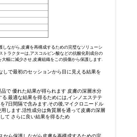
ストレスから保護しながら,皮膚を再構成するための完璧なソリューシ
リストラクターは,アスコルビン酸などの抗酸化剤成分の
を大幅に減少させ,皮膚組織をこの損傷から保護します.
,ダウンタウンなしで最初のセッションから目に見える結果を
品で 優れた結果が得られます 皮膚の深層水分
る.
最適な結果を得るためには,インノエステテ
を7日間隔で含みます.その後,マイクロニードル
使用します.活性成分は角質層を通って皮膚の深層
そして さらに良い結果を得るため
酸化と酸化ストレスから保護しながら皮膚を再構成するための完