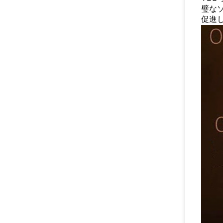
璧なソ
促進