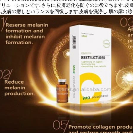
リューションです. さらに,皮膚老化を防ぐのに役立ちます.,
し,皮膚の癒しとバランスを回復します.皮膚を洗浄し 肌の露出線