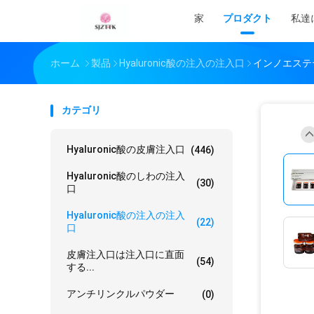
家
プロダクト
私達
ホーム
製品
Hyaluronic酸の注入の注入口
インノエステテ
カテゴリ
Hyaluronic酸の皮膚注入口
(446)
Hyaluronic酸のしわの注入
(30)
口
Hyaluronic酸の注入の注入
(22)
口
皮膚注入口は注入口に直面
(54)
する...
アンチリンクルパウダー
(0)