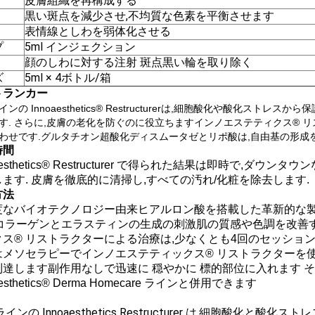
皮膚組織を再構成する
黒い斑点を減少させ,不均質な色素を平衡させます
表情線としわを弱体化させる
プ
5ml インジェクション
顔のしわに対する注射 斑点黒い輪を取り除く
ズ
5ml × 4ボトル/箱
トランカー
インの Innoaesthetics® Restructurerは,細胞酸化や酸化
す. さらに,皮膚の老化を防ぐのに役立ちますインノエステティクス® 
わせです.グルタチオン超酸化ディスムータゼとリポ酸は,自由基の形成
時間
oaesthetics® Restructurer で得られた結果は即時で
ます. 皮膚を徹底的に清掃し,すべての汚れ/化粧を除去します.
方法
度なバイオテクノロジー由来ヒアルロン酸を搭載した革新的な製
,コラーゲンとエラスティンの生成の刺激肌の質感や色調を改善す
クス® リストラクターによる治療は,少なくとも4回のセッション
はメソセラピーでインノエステティックス® リストラクターを
到達します副作用なしで迅速に 穏やかに 標的部位に入れます 
aesthetics® Derma Homecare ラインと併用できます
 ラインの Innoaesthetics Restructurer は,細胞