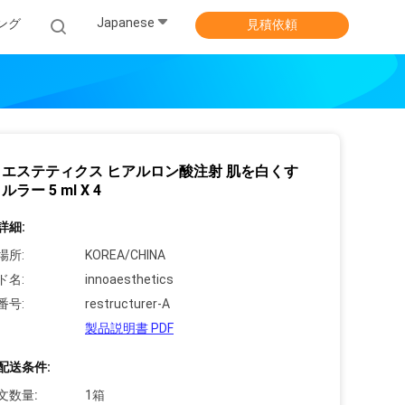
Japanese
ング
見積依頼
エステティクス ヒアルロン酸注射 肌を白くす
ラー 5 ml X 4
詳細:
場所:
KOREA/CHINA
ド名:
innoaesthetics
番号:
restructurer-A
製品説明書 PDF
配送条件:
文数量:
1箱