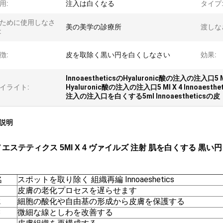
用:
注入は白くなる
タイプ
ために使用しなさ
美の美学の診療所
渡しな
:
徴:
皮を取除く黒い円を白くしなさい
効果:
InnoaestheticsのHyaluronic酸の注入の注入口5 Ml
イライト:
Hyaluronic酸の注入の注入口5 Ml X 4 Innoaesthet
注入の注入口を白くする5ml Innoaestheticsの皮
説明
エステティクス 5Ml X 4 ヴァイルズ 注射 肌を白くする 
名
スポットを取り除く 組織再編 Innoaeshetics
1
皮膚の老化プロセスを遅らせます
2
細胞の酸化や自由基の形成から皮膚を保護する
3
微細な線としわを改善する