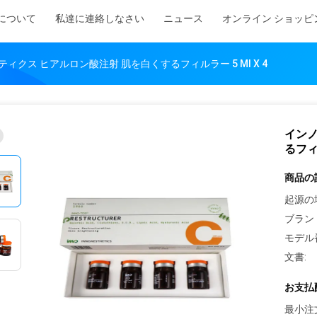
について
私達に連絡しなさい
ニュース
オンライン ショッピ
ィクス ヒアルロン酸注射 肌を白くするフィルラー 5 Ml X 4
インノ
るフィル
商品の
起源の
ブラン
モデル
文書:
お支払
最小注