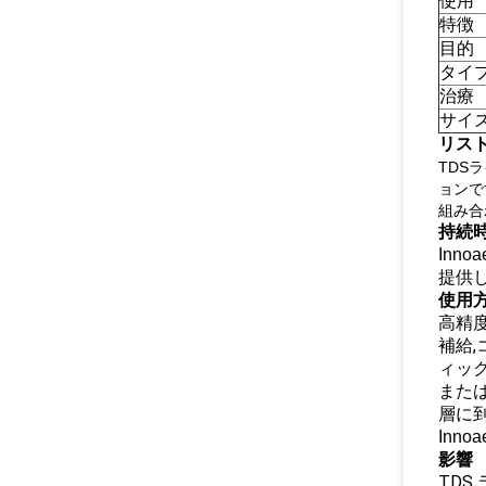
使用
特徴
目的
タイ
治療
サイ
リス
TDSラ
ョンで
組み合
持続
Inn
提供し
使用
高精
補給
ィッ
また
層に
Inno
影響
TDS