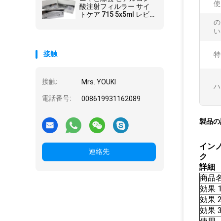
使
酸注射フィルラー サイ
トケア 715 5x5ml レビ
タケア
の
い
接触
特
接触:
Mrs. YOUKI
ハ
電話番号:
008619931162089
製品の
インノ
連絡先
ク
詳細
商品
効果 
効果 
効果 