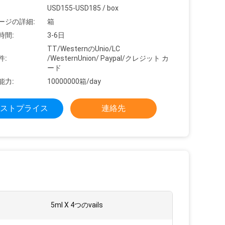
USD155-USD185 / box
ージの詳細:
箱
時間:
3-6日
TT/WesternのUnio/LC
件:
/WesternUnion/ Paypal/クレジット カ
ード
能力:
10000000箱/day
ストプライス
連絡先
:
5ml X 4つのvails