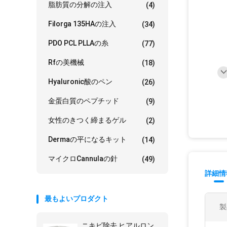
脂肪質の分解の注入
(4)
Filorga 135HAの注入
(34)
PDO PCL PLLAの糸
(77)
Rfの美機械
(18)
Hyaluronic酸のペン
(26)
金蛋白質のペプチッド
(9)
女性のきつく締まるゲル
(2)
Dermaの平になるキット
(14)
マイクロCannulaの針
(49)
詳細情
最もよいプロダクト
製
ニキビ除去 ヒアルロン