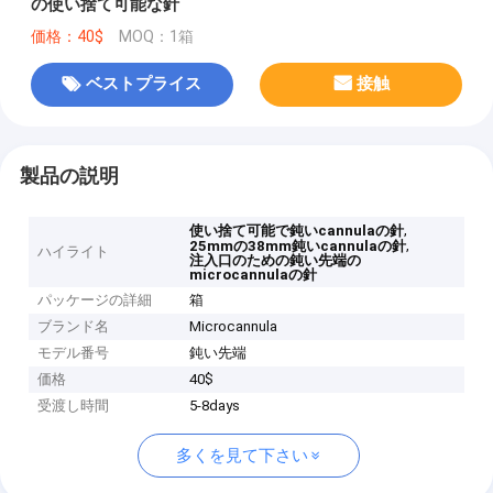
の使い捨て可能な針
価格：40$
MOQ：1箱
ベストプライス
接触
製品の説明
,
使い捨て可能で鈍いcannulaの針
,
25mmの38mm鈍いcannulaの針
ハイライト
注入口のための鈍い先端の
microcannulaの針
パッケージの詳細
箱
ブランド名
Microcannula
モデル番号
鈍い先端
価格
40$
受渡し時間
5-8days
多くを見て下さい