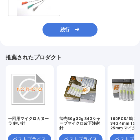
続行
推薦されたプロダクト
一回用マイクロカヌー
卸売30g 32g 34Gシャ
100PCS/ 箱 30
ラ 鈍い針
ープマイクロ皮下注射
34G 4mm 13
針
25mm マイク
ル 下皮注射用注
ードル
ベストプライス
ベストプライス
ベストプラ