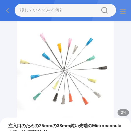
2
/
4
注入口のための25mmの38mm鈍い先端のMicrocannula