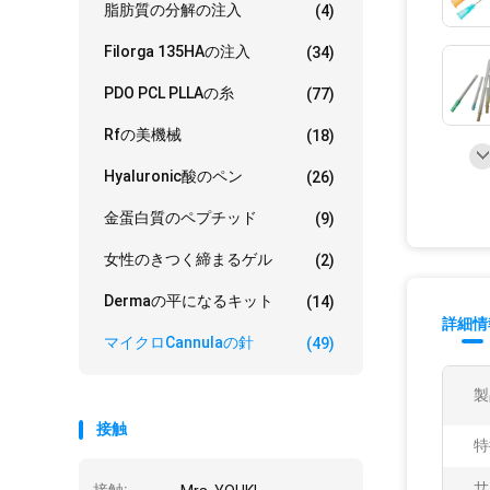
脂肪質の分解の注入
(4)
Filorga 135HAの注入
(34)
PDO PCL PLLAの糸
(77)
Rfの美機械
(18)
Hyaluronic酸のペン
(26)
金蛋白質のペプチッド
(9)
女性のきつく締まるゲル
(2)
Dermaの平になるキット
(14)
詳細情
マイクロCannulaの針
(49)
製
接触
特
サ