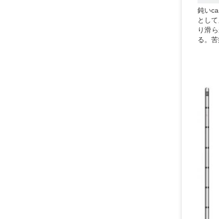
鈍いc
として
り滑ら
る。苦