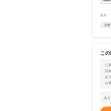
タグ:
注射
この
に興
詳
あ
お