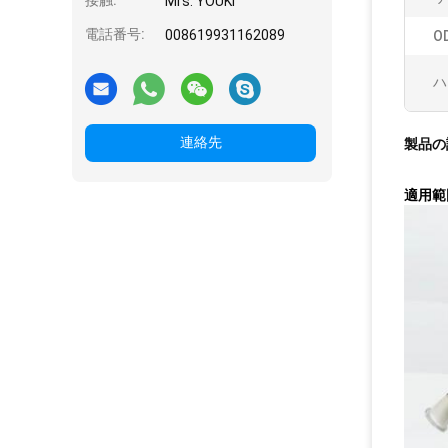
接触:
Mrs. YOUKI
電話番号:
008619931162089
O
ハ
連絡先
製品の
適用範