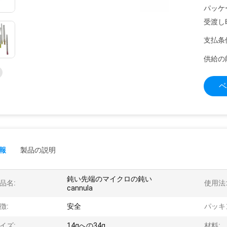
パッケ
受渡し
支払条
供給の
ベ
報
製品の説明
鈍い先端のマイクロの鈍い
品名:
使用法
cannula
徴:
安全
パッキ
イズ:
14gへの34g
材料: