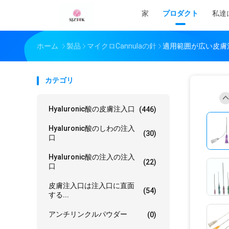
家
プロダクト
私達
ホーム
製品
マイクロCannulaの針
適用範囲が広い皮膚注入
カテゴリ
Hyaluronic酸の皮膚注入口
(446)
Hyaluronic酸のしわの注入
(30)
口
Hyaluronic酸の注入の注入
(22)
口
皮膚注入口は注入口に直面
(54)
する...
アンチリンクルパウダー
(0)