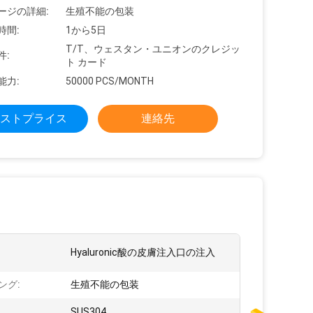
ージの詳細:
生殖不能の包装
時間:
1から5日
T/T、ウェスタン・ユニオンのクレジッ
件:
ト カード
能力:
50000 PCS/MONTH
ストプライス
連絡先
:
Hyaluronic酸の皮膚注入口の注入
ング:
生殖不能の包装
SUS304