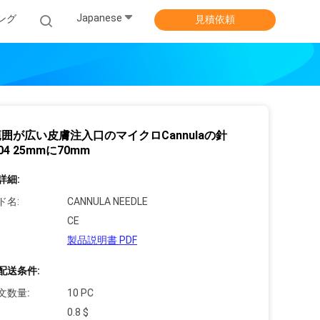
Japanese
ング
見積依頼
囲が広い皮膚注入口のマイクロCannulaの針
04 25mmに70mm
詳細:
ド名:
CANNULA NEEDLE
CE
製品説明書 PDF
配送条件:
文数量:
10 PC
0.8 $