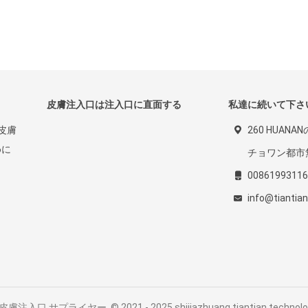
皮膚注入口は注入口に直面する
私達に続いて下さ
の皮膚
260 HUAN
めに
チョワン都市
00861993116
info@tiantia
口 サプライヤー. © 2021 - 2025 shijiazhuang tiantian technology co.